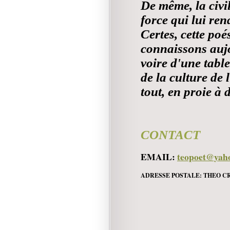
De même, la civi
force qui lui ren
Certes, cette poé
connaissons aujo
voire d'une table
de la culture de 
tout, en proie à 
CONTACT
EMAIL:
teopoet@yah
ADRESSE POSTALE:
THEO C
B.P.
KIFISS